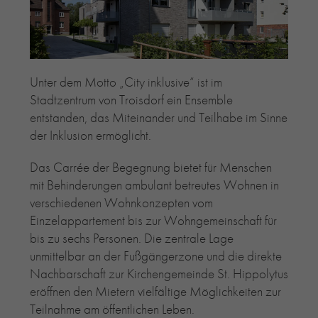
RE-USE-ZIEGEL
GLASUR-ZIEGEL
RE-USE-MÖRTEL
FASSADENPLANUNG (SCHWEIZ)
Unter dem Motto „City inklusive“ ist im
PRIVATKUNDEN
Stadtzentrum von Troisdorf ein Ensemble
entstanden, das Miteinander und Teilhabe im Sinne
ÜBER UNS
der Inklusion ermöglicht.
BLOG
Das Carrée der Begegnung bietet für Menschen
mit Behinderungen ambulant betreutes Wohnen in
verschiedenen Wohnkonzepten vom
Einzelappartement bis zur Wohngemeinschaft für
bis zu sechs Personen. Die zentrale Lage
unmittelbar an der Fußgängerzone und die direkte
Nachbarschaft zur Kirchengemeinde St. Hippolytus
eröffnen den Mietern vielfältige Möglichkeiten zur
Teilnahme am öffentlichen Leben.