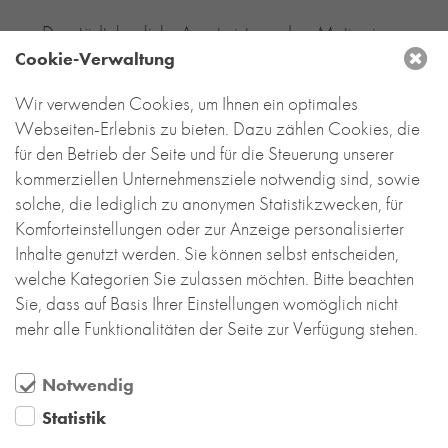
Der städtebauliche Ansatz ist aus dem Motiv eines
Kreuzgangs abgeleitet. Unter Einbeziehung der
Cookie-Verwaltung
Kirche und des ehemaligen Pfarrheims zwischen
Wir verwenden Cookies, um Ihnen ein optimales
Neubau und Bestand ist hier ein Innenhof als Ort
Webseiten-Erlebnis zu bieten. Dazu zählen Cookies, die
der Mitte entstanden. Die Backsteinfassade verleiht
für den Betrieb der Seite und für die Steuerung unserer
dem viergeschossigen Neubau ein dauerhaft
kommerziellen Unternehmensziele notwendig sind, sowie
wertiges Erscheinungsbild. Ihre Materialität
solche, die lediglich zu anonymen Statistikzwecken, für
korrespondiert mit der Ziegelfassade der Kirche
Komforteinstellungen oder zur Anzeige personalisierter
und den Backsteinhäusern im Umfeld.
Inhalte genutzt werden. Sie können selbst entscheiden,
Weitere Fotos und Informationen zum Projekt finden
welche Kategorien Sie zulassen möchten. Bitte beachten
Sie
hier
.
Sie, dass auf Basis Ihrer Einstellungen womöglich nicht
mehr alle Funktionalitäten der Seite zur Verfügung stehen.
Notwendig
Statistik