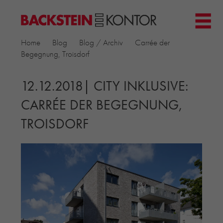
HOME
Home
Blog
Blog / Archiv
Carrée der
PROJEKTE
Begegnung, Troisdorf
▼
GEWERBE & BÜRO
KIRCHEN
12.12.2018| CITY INKLUSIVE:
MEHRFAMILIENHÄUSER
CARRÉE DER BEGEGNUNG,
MUSEEN
TROISDORF
EINFAMILIENHÄUSER
ÖFFENTLICHE BAUTEN
BILDUNG & FORSCHUNG
PRODUKTE
▼
RIEMCHENKOLLEKTIONEN TONWERK
ALLGEMEINE RIEMCHENKOLLEKTIONEN
PETERSEN TEGL
RECYCLING-ZIEGEL